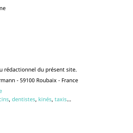
uleme
u rédactionnel du présent site.
ermann - 59100 Roubaix - France
e
ins
,
dentistes
,
kinés
,
taxis
...