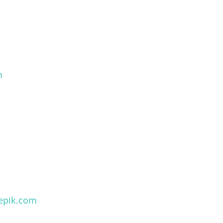
m
epik.com