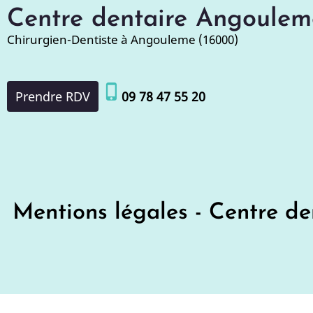
Aller
Centre dentaire Angoulem
au
Chirurgien-Dentiste à Angouleme (16000)
contenu
principal
phone_iphone
Prendre RDV
09 78 47 55 20
Mentions légales - Centre d