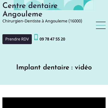
Aller
Centre dentaire
au
Angouleme
contenu
Chirurgien-Dentiste à Angouleme (16000)
principal
phone_iphone
Prendre RDV
09 78 47 55 20
Implant dentaire : vidéo